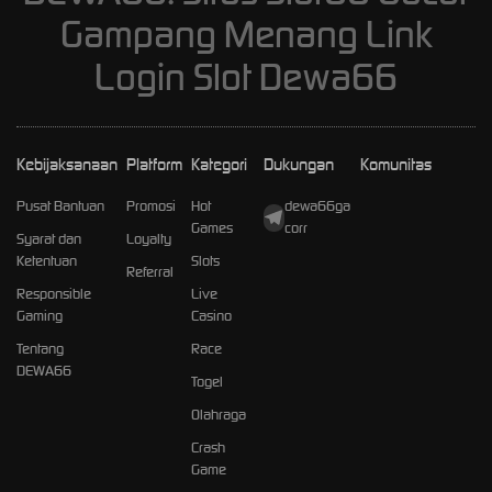
Gampang Menang Link
Login Slot Dewa66
Kebijaksanaan
Platform
Kategori
Dukungan
Komunitas
Pusat Bantuan
Promosi
Hot
dewa66ga
Games
corr
Syarat dan
Loyalty
Ketentuan
Slots
Referral
Responsible
Live
Gaming
Casino
Tentang
Race
DEWA66
Togel
Olahraga
Crash
Game