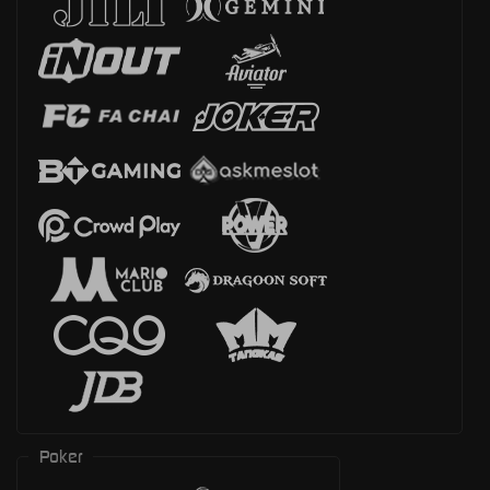
Poker