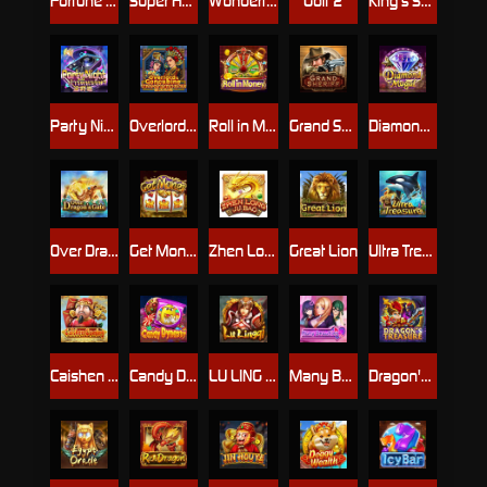
Fortune Twins
Super Hoo Hey How
Wonderful Christmas
Golf 2
King's Sword
Party Night
Overlord & Concubine
Roll in Money
Grand Sheriff
Diamond Mogul
Over Dragon's Gate
Get Money
Zhen Long Ju Bao
Great Lion
Ultra Treasure
Caishen Coming
Candy Dynasty
LU LING QI
Many Beauties
Dragon's Treasure