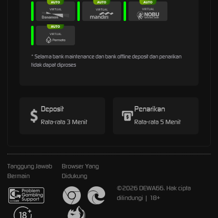
* Selama bank maintenance dan bank offline deposit dan penarikan
tidak dapat diproses
Deposit
Penarikan
Rata-rata 3 Menit
Rata-rata 5 Menit
Tanggung Jawab
Browser Yang
Bermain
Didukung
©2026 DEWA66. Hak cipta
dilindungi | 18+