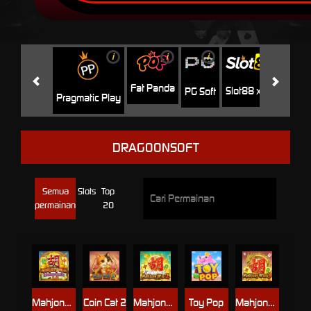
i
i
i
i
i
Facha
Fat Panda
Slot88 x PP
PG Soft
Pragmatic Play
DRAGOONSOFT
Semua
Slots
Top
permainan
20
Mahjong Win
Coin Cat 2
Mahjong Win 2
Toy Pop
Mahjong Win 3