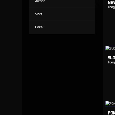
Arcade
NE
Tang
Slots
Poker
SLO
Tang
PO