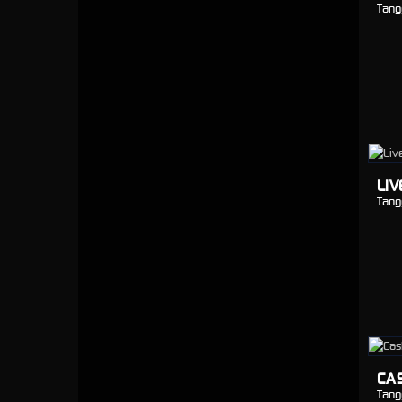
Tang
LIV
Tang
CA
Tang