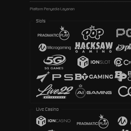
Platform Penyedia Layanan
Slots
Live Casino