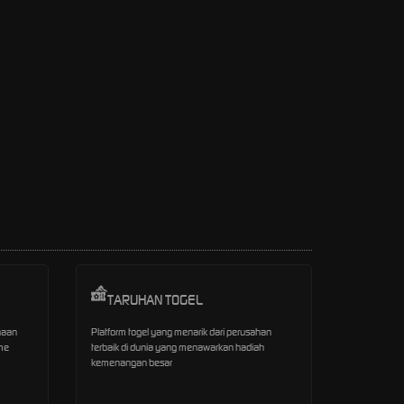
TARUHAN TOGEL
haan
Platform togel yang menarik dari perusahan
ame
terbaik di dunia yang menawarkan hadiah
kemenangan besar