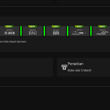
an tidak dapat diproses
Penarikan
Rata-rata 5 Menit