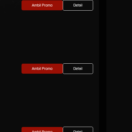
Ambil Promo
Detail
Ambil Promo
Detail
Ambil Promo
Detail