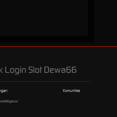
k Login Slot Dewa66
ngan
Komunitas
ewa66gacorr