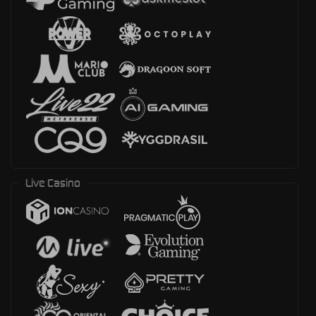
Live Casino