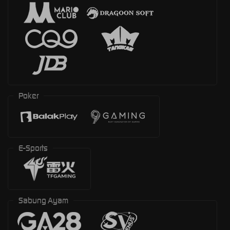
Poker
E-Sports
Sabung Ayam