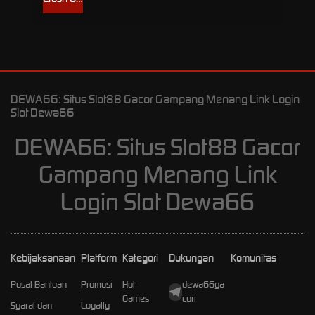
DEWA66: Situs Slot88 Gacor Gampang Menang Link Login
Slot Dewa66
DEWA66: Situs Slot88 Gacor
Gampang Menang Link
Login Slot Dewa66
Kebijaksanaan
Platform
Kategori
Dukungan
Komunitas
Pusat Bantuan
Promosi
Hot
dewa66ga
Games
corr
Syarat dan
Loyalty