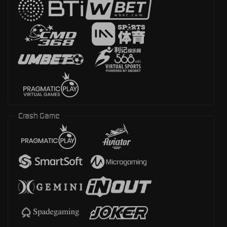
Crash Game