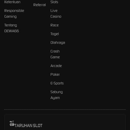
Ketentuan
Slots
Referral
Responsible
Live
Gaming
Casino
Tentang
Race
DEWA66
Togel
Olahraga
Crash
Game
Arcade
Poker
E-Sports
Sabung
Ayam
TARUHAN SLOT