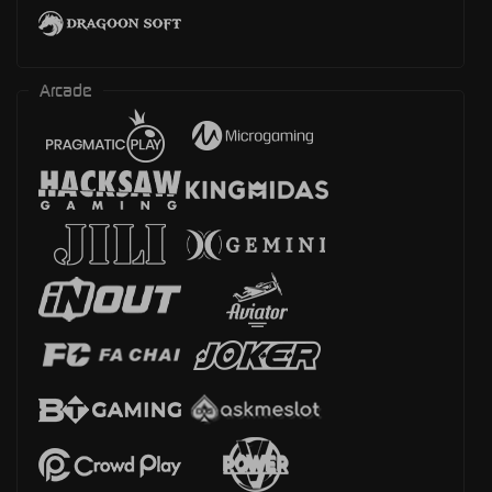
Arcade