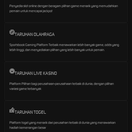
Penyedia slot online dengan beragam pilihan game menarik yang memudahkan
pemain untuk mencapai jackpot
TARUHAN OLAHRAGA
Sportsbook Gaming Platform Terbaik menawarkan lebih banyak game, odds yang
lebih tinggi, dan menyediakan pilihan yang lebih banyak untuk pemain.
TARUHAN LIVE KASINO
Platform Pilihan bagi perusahaan-perusahaan terbaik di dunia, dengan pilihan
variasi game terbanyak
TARUHAN TOGEL
Platform togel yang menarik dari perusahan terbaik di dunia yang menawarkan
hadiah kemenangan besar