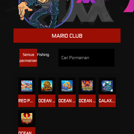
MARIO CLUB
Semua
Fishing
permainan
RED PACKET FISHING
OCEAN KING 2
OCEAN PROJECT
OCEAN KING 3
GALAXY WAR
OCEAN KING 4