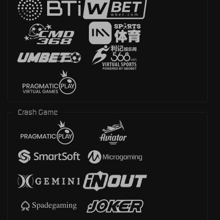
Crash Game