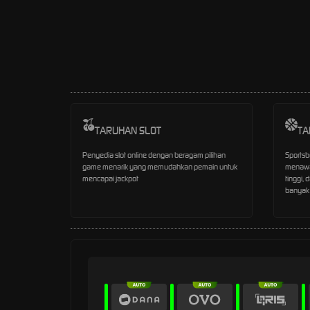
TARUHAN SLOT
TA
Penyedia slot online dengan beragam pilihan
Sportsb
game menarik yang memudahkan pemain untuk
menawar
mencapai jackpot
tinggi,
banyak 