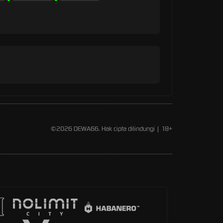
©2026 DEWA66. Hak cipta dilindungi | 18+