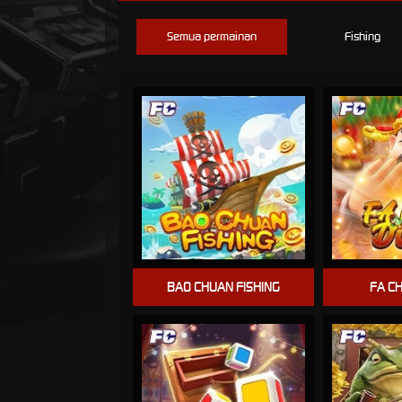
Semua permainan
Fishing
BAO CHUAN FISHING
FA C