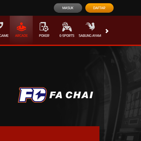
MASUK
DAFTAR
 GAME
ARCADE
POKER
E-SPORTS
SABUNG AYAM
PROMOSI