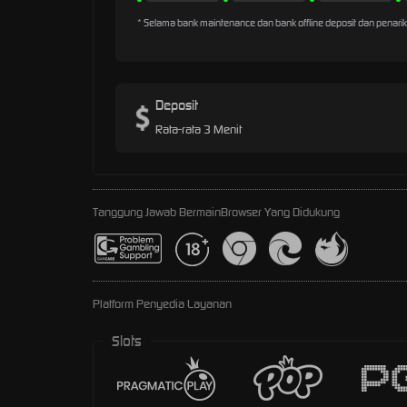
* Selama bank maintenance dan bank offline deposit dan penarik
Deposit
Rata-rata 3 Menit
Tanggung Jawab Bermain
Browser Yang Didukung
Platform Penyedia Layanan
Slots