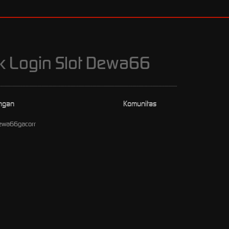
k Login Slot Dewa66
ngan
Komunitas
ewa66gacorr