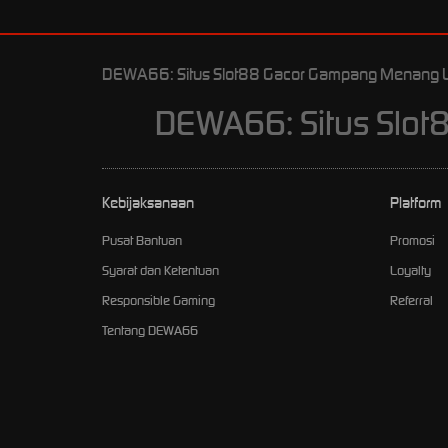
DEWA66: Situs Slot88 Gacor Gampang Menang L
DEWA66: Situs Slot
Kebijaksanaan
Platform
Pusat Bantuan
Promosi
Syarat dan Ketentuan
Loyalty
Responsible Gaming
Referral
Tentang DEWA66