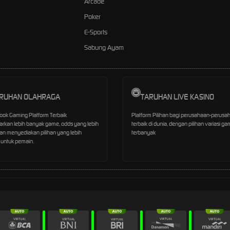
Arcade
Poker
E-Sports
Sabung Ayam
RUHAN OLAHRAGA
TARUHAN LIVE KASINO
ook Gaming Platform Terbaik
Platform Pilihan bagi perusahaan-perusa
kan lebih banyak game, odds yang lebih
terbaik di dunia, dengan pilihan variasi g
 dan menyediakan pilihan yang lebih
terbanyak
untuk pemain.