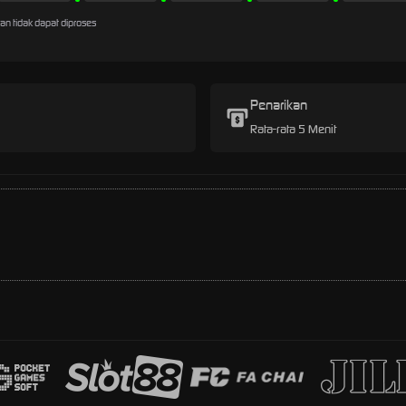
an tidak dapat diproses
Penarikan
Rata-rata 5 Menit